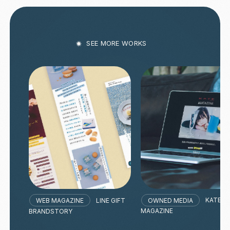
C
SEE MORE WORKS
COMPANY
STUDIO
PRIVACY POLICY
LINE GIFT
KATE
WEB MAGAZINE
OWNED MEDIA
BRANDSTORY
MAGAZINE
WEB MAGAZINE
OWNED MEDIA