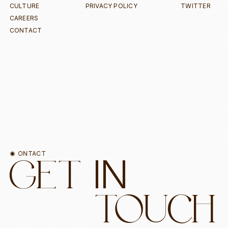
CULTURE
PRIVACY POLICY
TWITTER
CAREERS
CONTACT
CONTACT
CONTACT
I
N
G
E
T
T
O
U
C
H