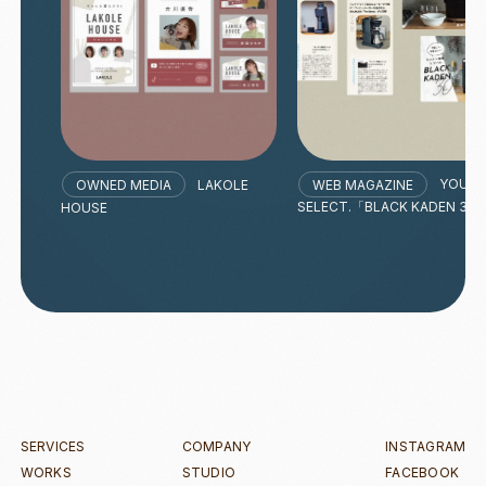
LAKOLE
YOUR
OWNED MEDIA
WEB MAGAZINE
HOUSE
SELECT.「BLACK KADEN 30
OWNED MEDIA
WEB MAGAZINE
SERVICES
COMPANY
INSTAGRAM
WORKS
STUDIO
FACEBOOK