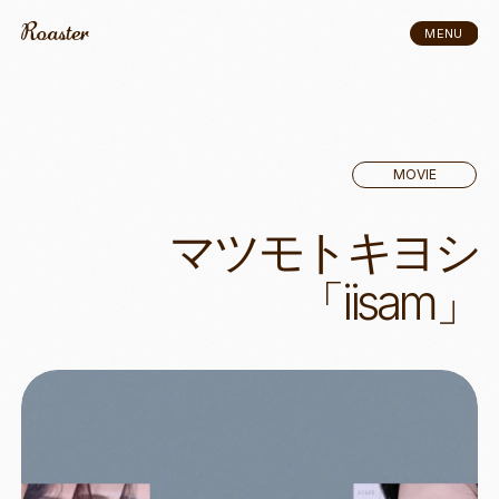
MENU
CLOSE
MOVIE
MOVIE
マツモトキヨシ
「iisam」